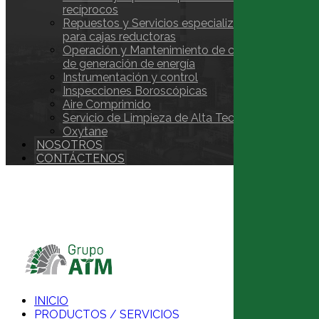
recíprocos
Repuestos y Servicios especializados
para cajas reductoras
Operación y Mantenimiento de centrales
de generación de energía
Instrumentación y control
Inspecciones Boroscópicas
Aire Comprimido
Servicio de Limpieza de Alta Tecnología
Oxytane
NOSOTROS
CONTÁCTENOS
Copyright © 2026
INICIO
PRODUCTOS / SERVICIOS