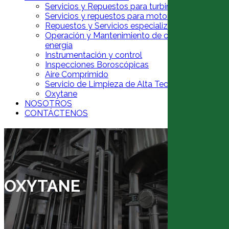
Servicios y Repuestos para turbinas a gas
Servicios y repuestos para motores recíprocos
Repuestos y Servicios especializados para cajas
Operación y Mantenimiento de centrales de gen
energía
Instrumentación y control
Inspecciones Boroscópicas
Aire Comprimido
Servicio de Limpieza de Alta Tecnología
Oxytane
NOSOTROS
CONTÁCTENOS
OXYTANE