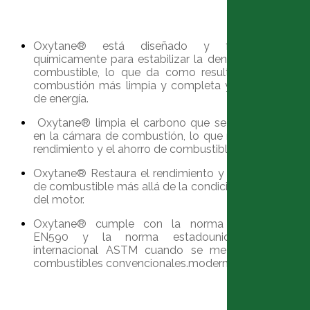
Oxytane® está diseñado y fabricado
químicamente para estabilizar la densidad del
combustible, lo que da como resultado una
combustión más limpia y completa y ahorros
de energía.
Oxytane® limpia el carbono que se acumula
en la cámara de combustión, lo que reduce el
rendimiento y el ahorro de combustible.
Oxytane® Restaura el rendimiento y el ahorro
de combustible más allá de la condición nueva
del motor.
Oxytane® cumple con la norma europea
EN590 y la norma estadounidense e
internacional ASTM cuando se mezcla con
combustibles convencionales.
moderno