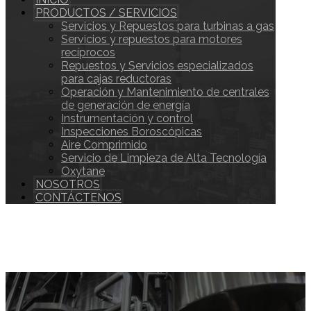
PRODUCTOS / SERVICIOS
Servicios y Repuestos para turbinas a gas
Servicios y repuestos para motores
recíprocos
Repuestos y Servicios especializados
para cajas reductoras
Operación y Mantenimiento de centrales
de generación de energía
Instrumentación y control
Inspecciones Boroscópicas
Aire Comprimido
Servicio de Limpieza de Alta Tecnología
Oxytane
NOSOTROS
CONTÁCTENOS
Facebook
LinkedIn
Instagram
Twitter
Copyright © 2026