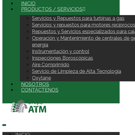
INICIO
PRODUCTOS / SERVICIOS
Servicios y Repuestos para turbinas a gas
Servicios y repuestos para motores recíproco
Repuestos y Servicios especializados para caj
Operación y Mantenimiento de centrales de g
energía
Instrumentación y control
Inspecciones Boroscópicas
Aire Comprimido
Servicio de Limpieza de Alta Tecnología
Oxytane
NOSOTROS
CONTÁCTENOS
INICIO